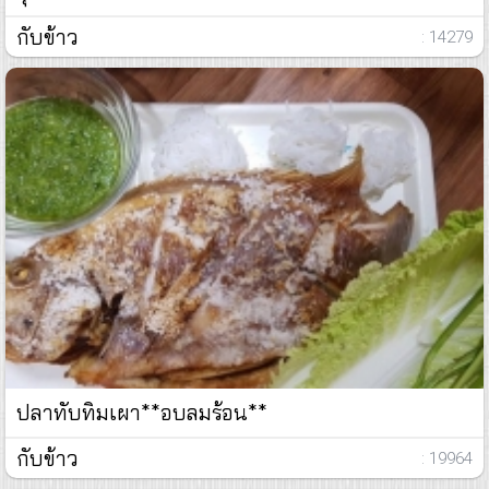
กับข้าว
: 14279
ปลาทับทิมเผา**อบลมร้อน**
กับข้าว
: 19964