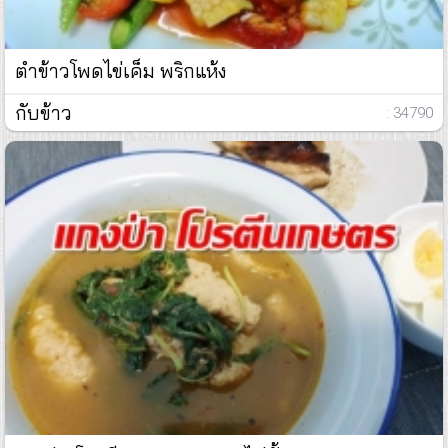
ตำข้าวโพดไข่เค็ม​ พริกแห้ง
กับข้าว
: 34790