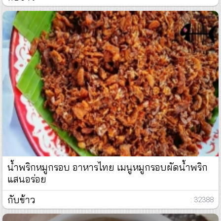
น้ำพริกหมูกรอบ อาหารไทย เมนูหมูกรอบผัดน้ำพริก
แสนอร่อย
กับข้าว
: 32388