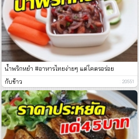
น้ำพริกหยำ #อาหารไทยง่ายๆ แต่โคตรอร่อย
กับข้าว
: 20551