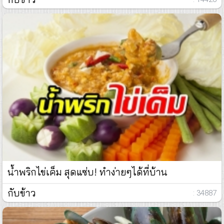
น้ำพริกไข่เค็ม สุดแซ่บ! ทำง่ายๆได้ที่บ้าน
กับข้าว
: 34887