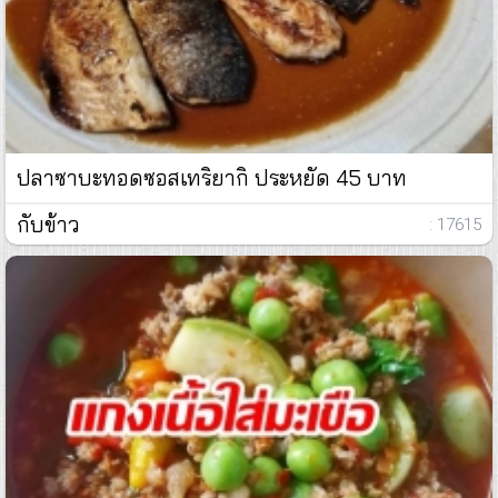
ปลาซาบะทอดซอสเทริยากิ ประหยัด 45 บาท
กับข้าว
: 17615