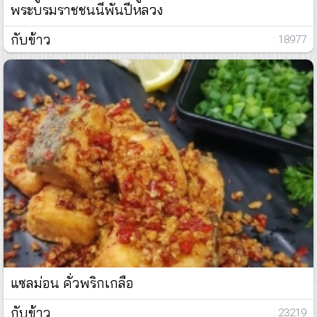
พระบรมราชชนนีพันปีหลวง
กับข้าว
: 18977
แซลม่อน คั่วพริกเกลือ
กับข้าว
: 23219