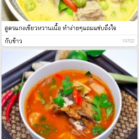
สูตรแกงเขียวหวานเนื้อ ทำง่ายๆแถมแซ่บถึงใจ
กับข้าว
: 19702