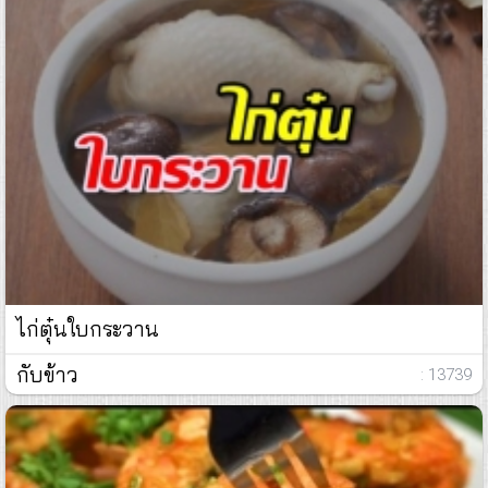
ไก่ตุ๋นใบกระวาน
กับข้าว
: 13739