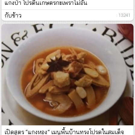
แกงป่า โปรตีนเกษตรกะเพราไม่อั้น
กับข้าว
: 13241
เปิดสูตร “แกงหอง” เมนูพื้นบ้านทรงโปรดในสมเด็จ