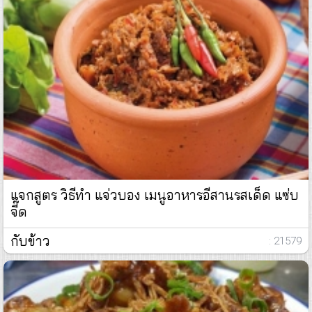
แจกสูตร วิธีทำ แจ่วบอง เมนูอาหารอีสานรสเด็ด แซ่บ
จี๊ด
กับข้าว
: 21579