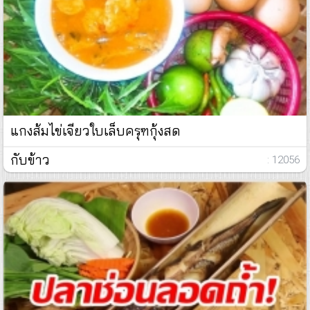
แกงส้มไข่เจียวใบเล็บครุฑกุ้งสด
กับข้าว
: 12056