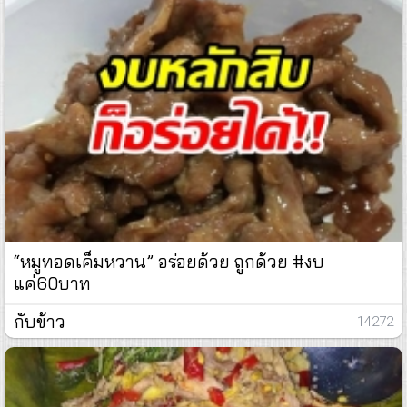
“หมูทอดเค็มหวาน” อร่อยด้วย ถูกด้วย #งบ
แค่60บาท
กับข้าว
: 14272