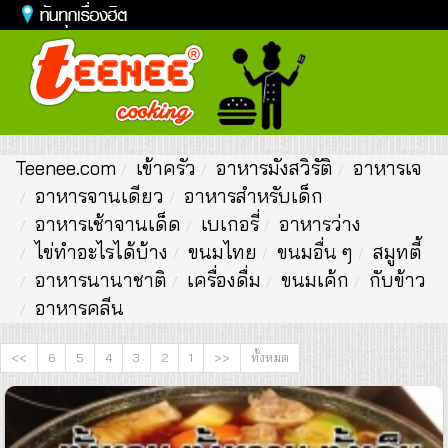
Toggl
naviga
Teenee.com
เข้าครัว
อาหารมังสวิรัติ
อาหารเจ
อาหารจานเดียว
อาหารสำหรับเด็ก
อาหารเช้าจานเด็ด
เบเกอรี่
อาหารว่าง
ไข่ทำอะไรได้บ้าง
ขนมไทย
ขนมอื่น ๆ
สมูทตี้
อาหารนานาชาติ
เครื่องดื่ม
ขนมเค้ก
กับข้าว
อาหารคลีน
<<
6
5
4
3
2
1
>>
ทั้งหมด