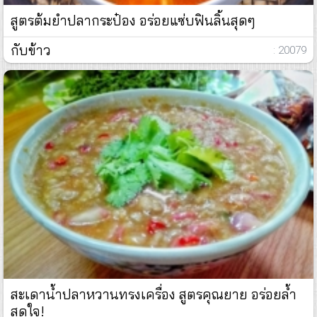
สูตรต้มยำปลากระป๋อง อร่อยแซ่บฟินลิ้นสุดๆ
กับข้าว
: 20079
สะเดาน้ำปลาหวานทรงเครื่อง สูตรคุณยาย อร่อยล้ำ
สุดใจ!