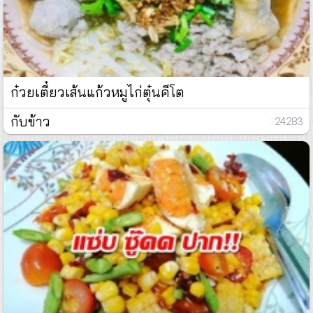
ก๋วยเตี๋ยวเส้นแก้วหมูไก่ตุ๋นคีโต
กับข้าว
: 24283