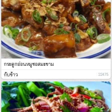
กระดูกอ่อนหมูซอสมะขาม
กับข้าว
: 22475