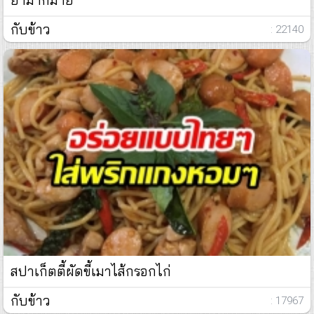
กับข้าว
: 22140
สปาเก็ตตี้ผัดขี้เมาไส้กรอกไก่
กับข้าว
: 17967