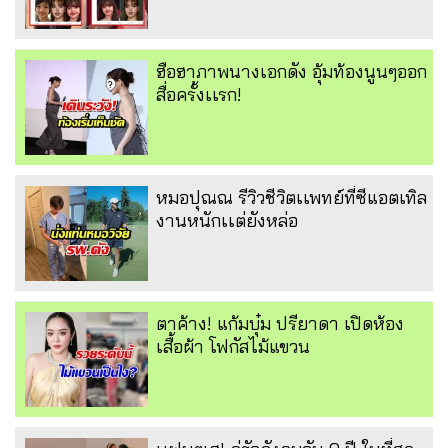
ฮือฮาภาพนางเอกดัง อุ้มท้องนูนๆออก
สื่อครั้งเเรก!
หมอปุณณ รีวิวชีวิตเเพทย์ที่ซีแอตเทิล
งานหนักเเต่ยังหล่อ
ตาค้าง! แก้มบุ๋ม ปรียาดา เปิดห้อง
เสื้อผ้า โฟกัสไม้แขวน