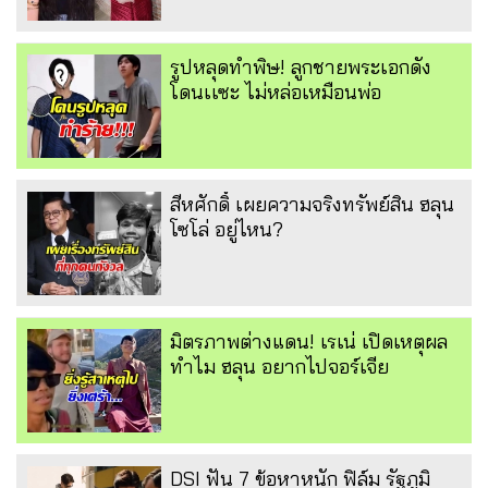
รูปหลุดทำพิษ! ลูกชายพระเอกดัง
โดนเเซะ ไม่หล่อเหมือนพ่อ
สีหศักดิ์ เผยความจริงทรัพย์สิน ฮลุน
โซโล่ อยู่ไหน?
มิตรภาพต่างแดน! เรเน่ เปิดเหตุผล
ทำไม ฮลุน อยากไปจอร์เจีย
DSI ฟัน 7 ข้อหาหนัก ฟิล์ม รัฐภูมิ