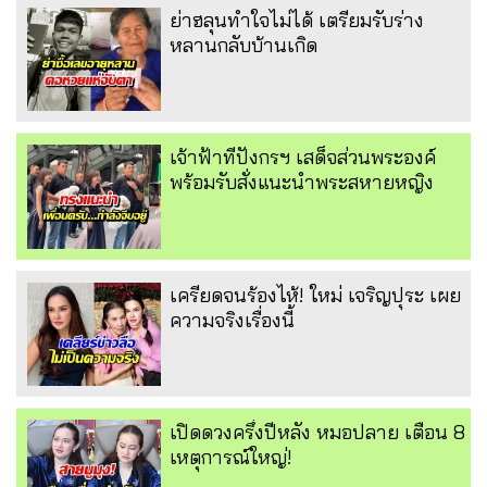
ย่าฮลุนทำใจไม่ได้ เตรียมรับร่าง
หลานกลับบ้านเกิด
เจ้าฟ้าทีปังกรฯ เสด็จส่วนพระองค์
พร้อมรับสั่งแนะนำพระสหายหญิง
เครียดจนร้องไห้! ใหม่ เจริญปุระ เผย
ความจริงเรื่องนี้
เปิดดวงครึ่งปีหลัง หมอปลาย เตือน 8
เหตุการณ์ใหญ่!