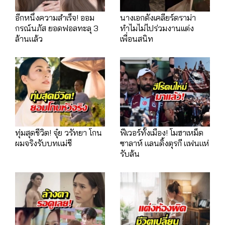
อีกหนึ่งความสำเร็จ! ออม
นางเอกดังเคลียร์ดราม่า
กรณ์นภัส ยอดฟอลทะลุ 3
ทำไมไม่ไปร่วมงานเเต่ง
ล้านแล้ว
เพื่อนสนิท
ทุ่มสุดชีวิต! จุ๋ย วรัทยา โกน
ฟีเวอร์ทั้งเมือง! โมฮาเหม็ด
ผมจริงรับบทแม่ชี
ซาลาห์ แลนดิ้งตุรกี แฟนแห่
รับล้น