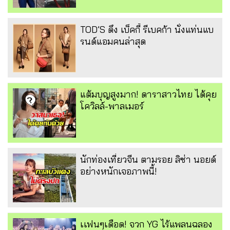
TOD’S ดึง เบ็คกี้ รีเบคก้า นั่งแท่นแบ
รนด์แอมคนล่าสุด
แต้มบุญสูงมาก! ดาราสาวไทย ได้คุย
โควิลล์-พาลเมอร์
นักท่องเที่ยวจีน ตามรอย ลิซ่า นอยด์
อย่างหนักเจอภาพนี้!
เเฟนๆเดือด! จวก YG ไร้แพลนฉลอง