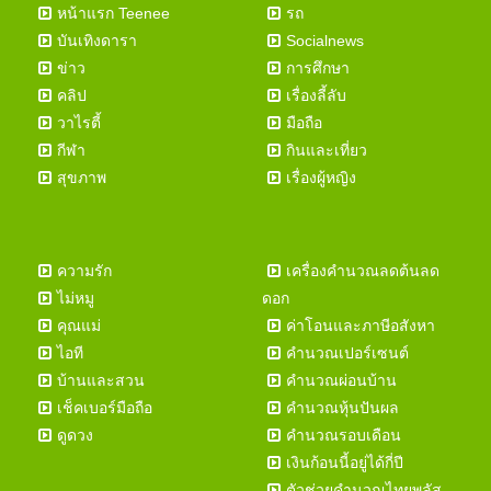
หน้าแรก Teenee
รถ
บันเทิงดารา
Socialnews
ข่าว
การศึกษา
คลิป
เรื่องลี้ลับ
วาไรตี้
มือถือ
กีฬา
กินและเที่ยว
สุขภาพ
เรื่องผู้หญิง
ความรัก
เครื่องคำนวณลดต้นลด
ไม่หมู
ดอก
คุณแม่
ค่าโอนและภาษีอสังหา
ไอที
คำนวณเปอร์เซนต์
บ้านและสวน
คำนวณผ่อนบ้าน
เช็คเบอร์มือถือ
คำนวณหุ้นปันผล
ดูดวง
คำนวณรอบเดือน
เงินก้อนนี้อยู่ได้กี่ปี
ตัวช่วยคำนวณไทยพลัส