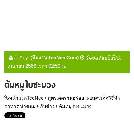
JaAey
(ทีมงาน TeeNee.Com)
วันพฤหัสบดี ที่ 20
เมษายน 2566 เวลา 02:59 น.
ต้มหมูใบชะมวง
หน้าแรกTeeNee
สูตรเด็ดจานอร่อย เผยสูตรเด็ดวิธีทำ
อาหาร ทำขนม
กับข้าว
ต้มหมูใบชะมวง