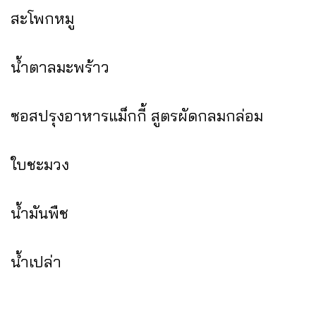
สะโพกหมู
น้ำตาลมะพร้าว
ซอสปรุงอาหารแม็กกี้ สูตรผัดกลมกล่อม
ใบชะมวง
น้ำมันพืช
น้ำเปล่า