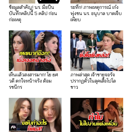
ข้อมูลสำคัญ! นร. มือปืน
ระทึก! ภาพเหตุการณ์ เก๋ง
บันทึกคลิปนี้ 5 คลิป ก่อน
พุ่งชน นร. อนุบาล บาดเจ็บ
ก่อเหตุ
เพียบ
เห็นแล้วสงสารมาก! โย ยศ
ภาพล่าสุด เจ้าชายจอร์จ
วดี ตกใจหน้าจริง ต้อม
ปรากฏตัวในลุคเสื้อโปโล
รชนีกร
ขาว