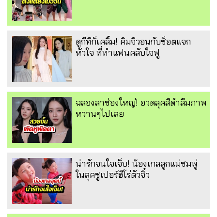
ดูกี่ทีก็เคลิ้ม! คิมจีวอนกับช็อตแจก
หัวใจ ที่ทำแฟนคลับใจฟู
ฉลองลาช่องใหญ่! อวดลุคสีดำลืมภาพ
หวานๆไปเลย
น่ารักจนใจเจ็บ! น้องเกลลูกแม่ชมพู่
ในลุคซูเปอร์ฮีโร่ตัวจิ๋ว