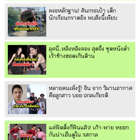
ผงะหลักฐาน! ค้นกระเป๋า เด็ก
นักเรียนกราดยิง พบสิ่งนี้เพียบ
ลุคนี้..หลิงหลิงคอง สุดจึ้ง ชุดหนังดำ
เว้าข้างฮอตเกินต้าน
หลายคนเพิ่งรู้! จิน จาก วิมานอากาศ
คือลูกสาว บอย ถกลเกียรติ
แค่ฟิตติ้งก็ฟินแล้ว! เก้า-พาย หยอก
กันน่าเอ็นดูใน รสกาล