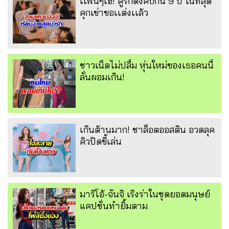
เเฟนๆเฮ! คู่รักดังคบกัน 9 ปี ในที่สุด
คุกเข่าขอเเต่งเเล้ว
ชาวเน็ตไม่ปลื้ม หุ่นใหม่ของเธอคนนี้
ลั่นผอมเกิน!
เกินต้านมาก! ชาล็อตออสติน อวดลุค
คิวปิดขี้เล่น
มาริโอ้-จันจิ เริงร่าในชุดยอดมนุษย์
แคปชั่นทำยิ้มตาม