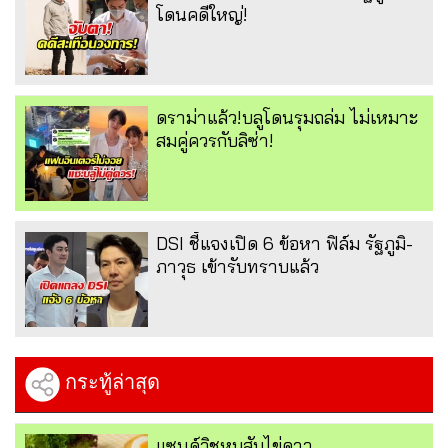
โดนคดีใหญ่!
ดราม่าแล้ว!บลูโดนรุมถล่ม ไม่เหมาะ
สมคู่ควรกับลิซ่า!
DSI ชี้แจงเปิด 6 ข้อหา ฟิล์ม รัฐภูมิ-
ภาวุธ เข้ารับทราบแล้ว
กระทู้ล่าสุด
แซนด์วิชหมูสับไข่ดาว