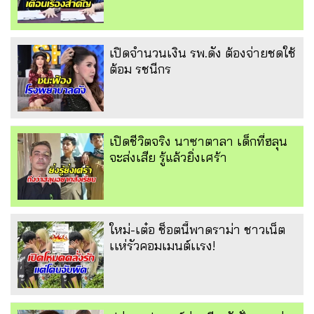
เปิดจำนวนเงิน รพ.ดัง ต้องจ่ายชดใช้
ต้อม รชนีกร
เปิดชีวิตจริง นาซาตาลา เด็กที่ฮลุน
จะส่งเสีย รู้แล้วยิ่งเศร้า
ใหม่-เต๋อ ช็อตนี้พาดราม่า ชาวเน็ต
เเห่รัวคอมเมนต์เเรง!