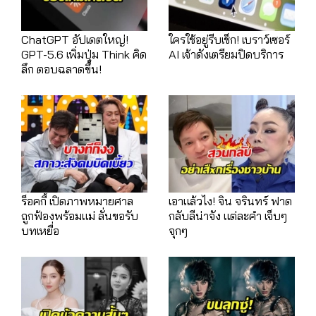
ChatGPT อัปเดตใหญ่!
ใครใช้อยู่รีบเช็ก! เบราว์เซอร์
GPT-5.6 เพิ่มปุ่ม Think คิด
AI เจ้าดังเตรียมปิดบริการ
ลึก ตอบฉลาดขึ้น!
ร็อคกี้ เปิดภาพหมายศาล
เอาแล้วไง! จิน จรินทร์ ฟาด
ถูกฟ้องพร้อมแม่ ลั่นขอรับ
กลับลีน่าจัง แต่ละคำ เจ็บๆ
บทเหยื่อ
จุกๆ