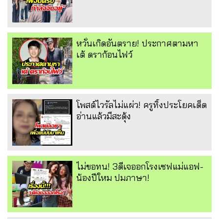
หวั่นเกิดอันตราย! ประกาศตามหา
เต้ ดราก้อนไฟว์
โพสต์ไวรัลไม่แผ่ว! ครูทิ้งประโยคเด็ด
อ่านแล้วมีสะดุ้ง
ไม่ขอทน! 3ดีเจออกโรงเซฟแม่แอฟ-
น้องปีใหม ปมภาษา!