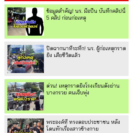
ข้อมูลสำคัญ! นร. มือปืน บันทึกคลิปนี้
5 คลิป ก่อนก่อเหตุ
ปิดฉากนาทีระทึก! นร. ผู้ก่อเหตุกราด
ยิง เสียชีวิตแล้ว
ด่วน! เหตุกราดยิงโรงเรียนดังย่าน
บางกรวย คนเจ็บพุ่ง
พระองค์ที ทรงตอบประชาชน หลัง
โดนทักเรื่องสาวข้างกาย