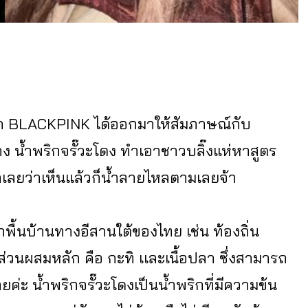
ซ่า BLACKPINK ได้ออกมาให้สัมภาษณ์กับ
 น้ำพริกจรั๊วะโดง ทำเอาชาวบลิ๊งแห่หาสูตร
กเลยว่าเห็นแล้วก็น้ำลายไหลตามเลยจ้า
กพื้นบ้านทางอีสานใต้ของไทย เช่น ท้องถิ่น
มีส่วนผสมหลัก คือ กะทิ เเละเนื้อปลา ซึ่งสามารถ
ค่ะ น้ำพริกจรั๊วะโดงเป็นน้ำพริกที่มีความข้น