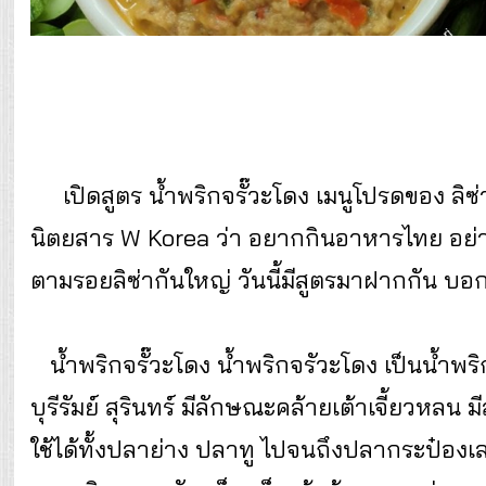
เปิดสูตร น้ำพริกจรั๊วะโดง เมนูโปรดของ ลิ
นิตยสาร W Korea ว่า อยากกินอาหารไทย อย่าง
ตามรอยลิซ่ากันใหญ่ วันนี้มีสูตรมาฝากกัน บอ
น้ำพริกจรั๊วะโดง น้ำพริกจรัวะโดง เป็นน้ำพริ
บุรีรัมย์ สุรินทร์ มีลักษณะคล้ายเต้าเจี้ยวหลน 
ใช้ได้ทั้งปลาย่าง ปลาทู ไปจนถึงปลากระป๋องเลย