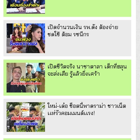
เปิดจำนวนเงิน รพ.ดัง ต้องจ่าย
ชดใช้ ต้อม รชนีกร
เปิดชีวิตจริง นาซาตาลา เด็กที่ฮลุน
จะส่งเสีย รู้แล้วยิ่งเศร้า
ใหม่-เต๋อ ช็อตนี้พาดราม่า ชาวเน็ต
เเห่รัวคอมเมนต์เเรง!