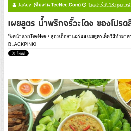
JaAey
(ทีมงาน TeeNee.Com)
วันเสาร์ ที่ 18 กุมภา
เผยสูตร น้ำพริกจรั๊วะโดง ของโปรด
หน้าแรกTeeNee
สูตรเด็ดจานอร่อย เผยสูตรเด็ดวิธีทำอ
BLACKPINK!