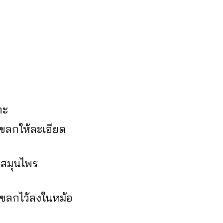
ทะ
โขลกให้ละเอียด
องสมุนไพร
่โขลกไว้ลงในหม้อ