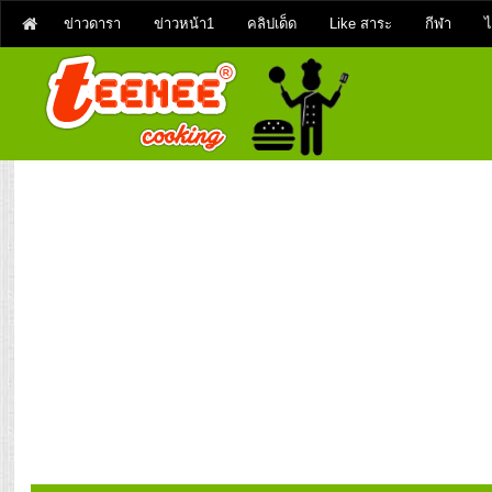
ข่าวดารา
ข่าวหน้า1
คลิปเด็ด
Like สาระ
กีฬา
ไ