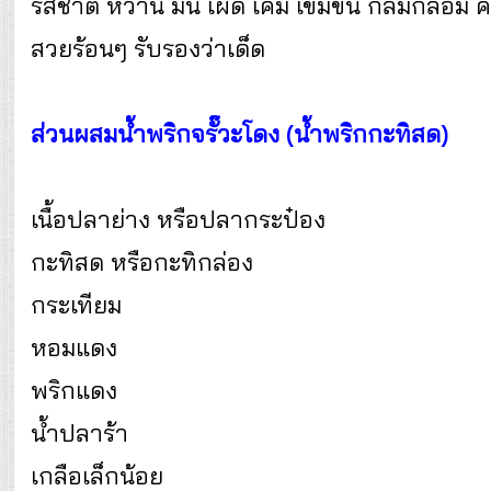
รสชาติ หวาน มัน เผ็ด เค็ม เข้มข้น กลมกล่อม ค
สวยร้อนๆ รับรองว่าเด็ด
ส่วนผสมน้ำพริกจรั๊วะโดง (น้ำพริกกะทิสด)
เนื้อปลาย่าง หรือปลากระป๋อง
กะทิสด หรือกะทิกล่อง
กระเทียม
หอมแดง
พริกแดง
น้ำปลาร้า
เกลือเล็กน้อย