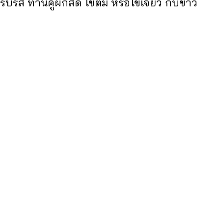
รบรส ทานคู่ผักสด ไข่ต้ม หรือไข่เจียว กับข้าว