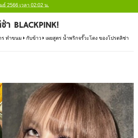
พันธ์ 2566 เวลา 02:02 น.
ลิซ่า BLACKPINK!
าหาร ทำขนม
กับข้าว
เผยสูตร น้ำพริกจรั๊วะโดง ของโปรดลิซ่า