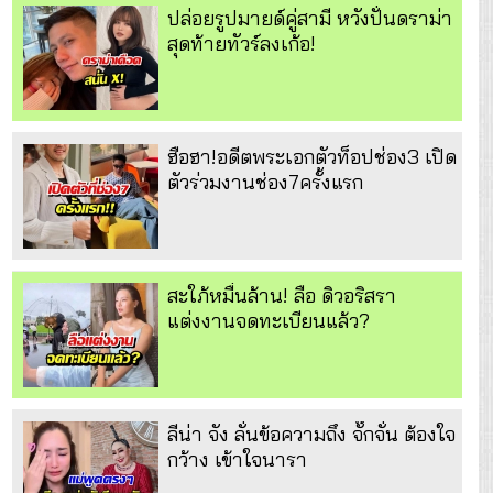
ปล่อยรูปมายด์คู่สามี หวังปั่นดราม่า
สุดท้ายทัวร์ลงเก้อ!
ฮือฮา!อดีตพระเอกตัวท็อปช่อง3 เปิด
ตัวร่วมงานช่อง7ครั้งแรก
สะใภ้หมื่นล้าน! ลือ ดิวอริสรา
แต่งงานจดทะเบียนแล้ว?
ลีน่า จัง ลั่นข้อความถึง จั๊กจั่น ต้องใจ
กว้าง เข้าใจนารา