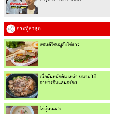
กระทู้ล่าสุด
แซนด์วิชหมูสับไข่ดาว
เนื้อตุ๋นหม้อดิน เหง่า หนาม โป๊
อาหารจีนแสนอร่อย
ไข่ตุ๋นนมสด