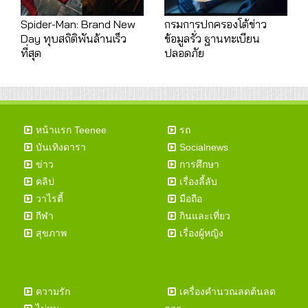
Spider-Man: Brand New
กรมการปกครองโต้ข่าว
Day ทุบสถิติพันล้านเร็ว
ข้อมูลรั่ว ฐานทะเบียน
ที่สุด
ปลอดภัย
หน้าแรก Teenee
รถ
บันเทิงดารา
Socialnews
ข่าว
การศึกษา
คลิป
เรื่องลี้ลับ
วาไรตี้
มือถือ
กีฬา
กินและเที่ยว
สุขภาพ
เรื่องผู้หญิง
ความรัก
เครื่องคำนวณลดต้นลด