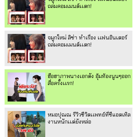
ถล่มคอมเมนต์เเตก!
จมูกใหม่ ลิซ่า ทำเรื่อง เเฟนอินเตอร์
ถล่มคอมเมนต์เเตก!
ฮือฮาภาพนางเอกดัง อุ้มท้องนูนๆออก
สื่อครั้งเเรก!
หมอปุณณ รีวิวชีวิตเเพทย์ที่ซีแอตเทิล
งานหนักเเต่ยังหล่อ