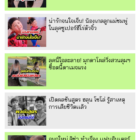
น่ารักจนใจเจ็บ! น้องเกลลูกแม่ชมพู่
ในลุคซูเปอร์ฮีโร่ตัวจิ๋ว
ลุคนี้ใจละลาย! มุกดาโผล่วิ่งสวนลุมฯ
ช็อตนี้ดาเมจแรง
เปิดผลชันสูตร ฮลุน โซโล่ รู้สาเหตุ
การเสียชีวิตเเล้ว
จมูกใหม่ ลิซ่า ทำเรื่อง เเฟนอินเตอร์