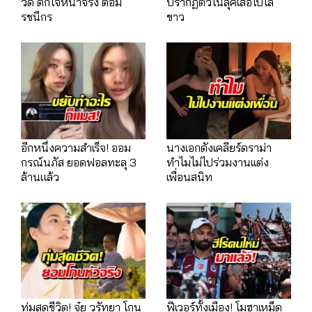
วดี ตกใจหน้าจริง ต้อม
ปรากฏตัวในลุคเสื้อโปโล
รชนีกร
ขาว
อีกหนึ่งความสำเร็จ! ออม
นางเอกดังเคลียร์ดราม่า
กรณ์นภัส ยอดฟอลทะลุ 3
ทำไมไม่ไปร่วมงานเเต่ง
ล้านแล้ว
เพื่อนสนิท
ทุ่มสุดชีวิต! จุ๋ย วรัทยา โกน
ฟีเวอร์ทั้งเมือง! โมฮาเหม็ด