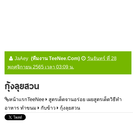
JaAey
(ทีมงาน TeeNee.Com)
วันจันทร์ ที่ 28
พฤศจิกายน 2565 เวลา 03:09 น.
กุ้งลุยสวน
หน้าแรกTeeNee
สูตรเด็ดจานอร่อย เผยสูตรเด็ดวิธีทำ
อาหาร ทำขนม
กับข้าว
กุ้งลุยสวน