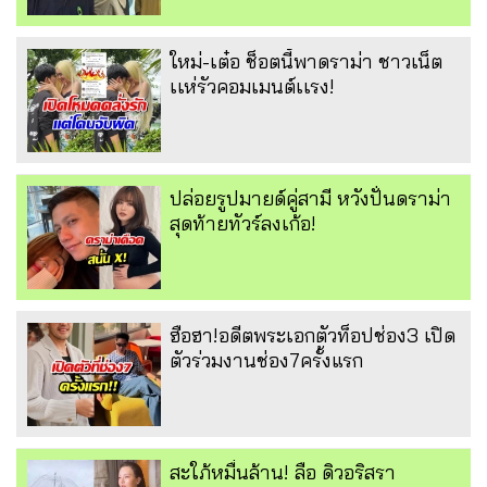
ใหม่-เต๋อ ช็อตนี้พาดราม่า ชาวเน็ต
เเห่รัวคอมเมนต์เเรง!
ปล่อยรูปมายด์คู่สามี หวังปั่นดราม่า
สุดท้ายทัวร์ลงเก้อ!
ฮือฮา!อดีตพระเอกตัวท็อปช่อง3 เปิด
ตัวร่วมงานช่อง7ครั้งแรก
สะใภ้หมื่นล้าน! ลือ ดิวอริสรา