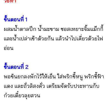
วิธีทำ
ขั้นตอนที่ 1
ผสมน้ำตาลปึก น้ำมะขาม ซอสเหยาะจิ้มแม็กกี้
และน้ำเปล่าเข้าด้วยกัน แล้วนำไปเคี่ยวด้วยไฟ
อ่อน
ขั้นตอนที่ 2
พอข้นยกลงพักไว้ให้เย็น ใส่พริกขี้หนู พริกชี้ฟ้า
แดง และถั่วลิสงคั่ว เตรียมจัดรับประทานกับ
ก๋วยเตี๋ยวลุยสวน