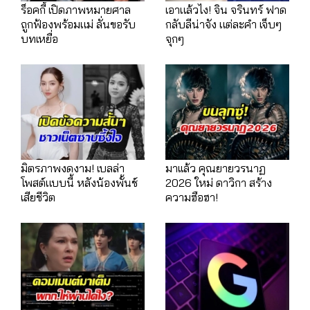
ร็อคกี้ เปิดภาพหมายศาล
เอาแล้วไง! จิน จรินทร์ ฟาด
ถูกฟ้องพร้อมแม่ ลั่นขอรับ
กลับลีน่าจัง แต่ละคำ เจ็บๆ
บทเหยื่อ
จุกๆ
มิตรภาพงดงาม! เบลล่า
มาเเล้ว คุณยายวรนาฏ
โพสต์แบบนี้ หลังน้องพั้นช์
2026 ใหม่ ดาวิกา สร้าง
เสียชีวิต
ความฮือฮา!