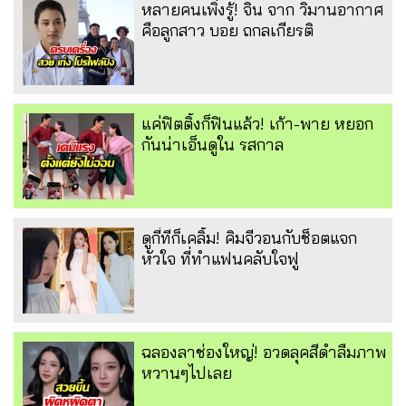
หลายคนเพิ่งรู้! จิน จาก วิมานอากาศ
คือลูกสาว บอย ถกลเกียรติ
แค่ฟิตติ้งก็ฟินแล้ว! เก้า-พาย หยอก
กันน่าเอ็นดูใน รสกาล
ดูกี่ทีก็เคลิ้ม! คิมจีวอนกับช็อตแจก
หัวใจ ที่ทำแฟนคลับใจฟู
ฉลองลาช่องใหญ่! อวดลุคสีดำลืมภาพ
หวานๆไปเลย