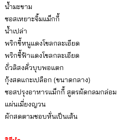
น้ำมะขาม
ซอสเหยาะจิ้มแม็กกี้
น้ำเปล่า
พริกขี้หนูแดงโขลกละเอียด
พริกชี้ฟ้าแดงโขลกละเอียด
ถั่วลิสงคั่วบุบพอแตก
กุ้งสดแกะเปลือก (ขนาดกลาง)
ซอสปรุงอาหารแม็กกี้ สูตรผัดกลมกล่อม
แผ่นเมี่ยงญวน
ผักสดตามชอบหั่นเป็นเส้น