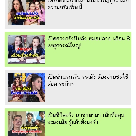
เครียดจนร้องไห้! ใหม่ เจริญปุระ เผย
ความจริงเรื่องนี้
เปิดดวงครึ่งปีหลัง หมอปลาย เตือน 8
เหตุการณ์ใหญ่!
เปิดจำนวนเงิน รพ.ดัง ต้องจ่ายชดใช้
ต้อม รชนีกร
เปิดชีวิตจริง นาซาตาลา เด็กที่ฮลุน
จะส่งเสีย รู้แล้วยิ่งเศร้า