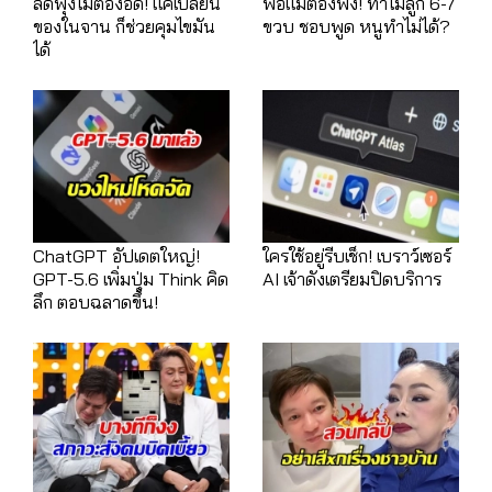
ลดพุงไม่ต้องอด! แค่เปลี่ยน
พ่อแม่ต้องฟัง! ทำไมลูก 6-7
ของในจาน ก็ช่วยคุมไขมัน
ขวบ ชอบพูด หนูทำไม่ได้?
ได้
ChatGPT อัปเดตใหญ่!
ใครใช้อยู่รีบเช็ก! เบราว์เซอร์
GPT-5.6 เพิ่มปุ่ม Think คิด
AI เจ้าดังเตรียมปิดบริการ
ลึก ตอบฉลาดขึ้น!