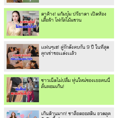
ตาค้าง! แก้มบุ๋ม ปรียาดา เปิดห้อง
เสื้อผ้า โฟกัสไม้แขวน
เเฟนๆเฮ! คู่รักดังคบกัน 9 ปี ในที่สุด
คุกเข่าขอเเต่งเเล้ว
ชาวเน็ตไม่ปลื้ม หุ่นใหม่ของเธอคนนี้
ลั่นผอมเกิน!
เกินต้านมาก! ชาล็อตออสติน อวดลุค