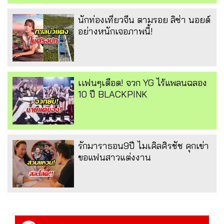
นักท่องเที่ยวจีน ตามรอย ลิซ่า นอยด์
อย่างหนักเจอภาพนี้!
เเฟนๆเดือด! จวก YG ไร้แพลนฉลอง
10 ปี BLACKPINK
รักมาราธอน9ปี ไมเคิลศิรชัช คุกเข่า
ขอแฟนสาวแต่งงาน