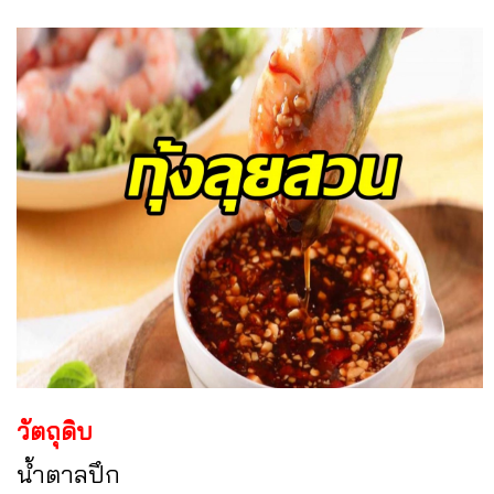
วัตถุดิบ
น้ำตาลปึก