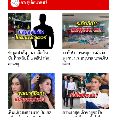
กระทู้เด็ดน่าแชร์
ข้อมูลสำคัญ! นร. มือปืน
ระทึก! ภาพเหตุการณ์ เก๋ง
บันทึกคลิปนี้ 5 คลิป ก่อน
พุ่งชน นร. อนุบาล บาดเจ็บ
ก่อเหตุ
เพียบ
เห็นแล้วสงสารมาก! โย ยศ
ภาพล่าสุด เจ้าชายจอร์จ