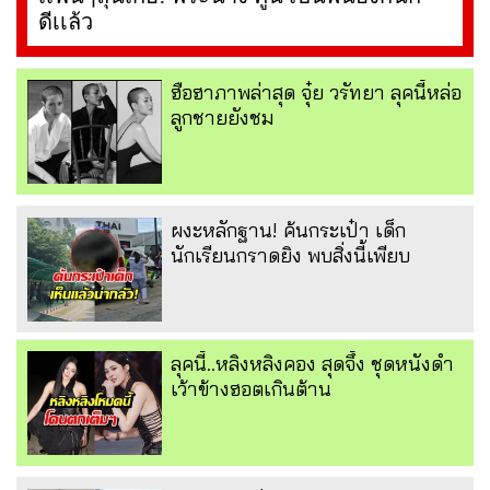
ดีเเล้ว
ฮือฮาภาพล่าสุด จุ๋ย วรัทยา ลุคนี้หล่อ
ลูกชายยังชม
ผงะหลักฐาน! ค้นกระเป๋า เด็ก
นักเรียนกราดยิง พบสิ่งนี้เพียบ
ลุคนี้..หลิงหลิงคอง สุดจึ้ง ชุดหนังดำ
เว้าข้างฮอตเกินต้าน