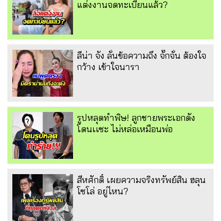
แต่งงานจดทะเบียนแล้ว?
ลีน่า จัง ลั่นข้อความถึง จั๊กจั่น ต้องใจ
กว้าง เข้าใจนารา
รูปหลุดทำพิษ! ลูกชายพระเอกดัง
โดนเเซะ ไม่หล่อเหมือนพ่อ
สีหศักดิ์ เผยความจริงทรัพย์สิน ฮลุน
โซโล่ อยู่ไหน?