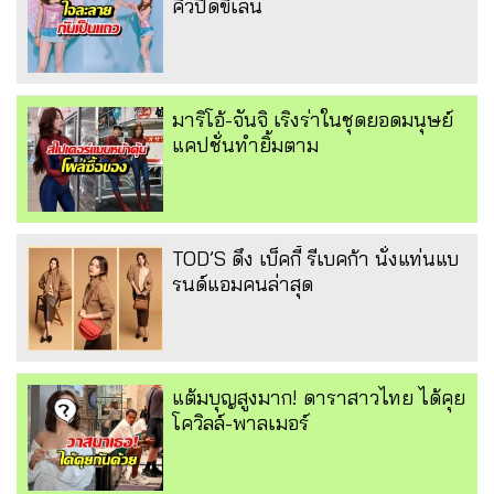
คิวปิดขี้เล่น
มาริโอ้-จันจิ เริงร่าในชุดยอดมนุษย์
แคปชั่นทำยิ้มตาม
TOD’S ดึง เบ็คกี้ รีเบคก้า นั่งแท่นแบ
รนด์แอมคนล่าสุด
แต้มบุญสูงมาก! ดาราสาวไทย ได้คุย
โควิลล์-พาลเมอร์