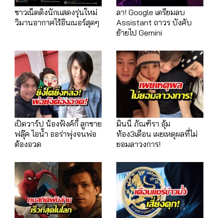
ชาวเน็ตติงนักแสดงรุ่นใหม่
ลา! Google เตรียมลบ
วิมานอากาศไร้อินเนอร์สุดๆ
Assistant ถาวร บังคับ
ย้ายไป Gemini
เปิดวาร์ป น้องฟังค์กี้ ลูกชาย
มินนี่ ภัณฑิรา อุ้ม
ฟลุ๊ค ไอน้ำ ออร่าพุ่งจนพ่อ
ท้อง3เดือน เผยเหตุผลที่ไม่
ต้องอวด
ยอมลาวงการ!