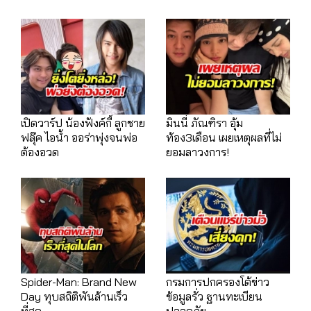
เปิดวาร์ป น้องฟังค์กี้ ลูกชาย
มินนี่ ภัณฑิรา อุ้ม
ฟลุ๊ค ไอน้ำ ออร่าพุ่งจนพ่อ
ท้อง3เดือน เผยเหตุผลที่ไม่
ต้องอวด
ยอมลาวงการ!
Spider-Man: Brand New
กรมการปกครองโต้ข่าว
Day ทุบสถิติพันล้านเร็ว
ข้อมูลรั่ว ฐานทะเบียน
ที่สุด
ปลอดภัย