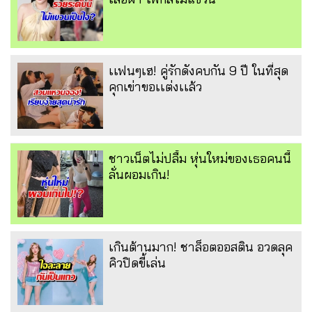
เเฟนๆเฮ! คู่รักดังคบกัน 9 ปี ในที่สุด
คุกเข่าขอเเต่งเเล้ว
ชาวเน็ตไม่ปลื้ม หุ่นใหม่ของเธอคนนี้
ลั่นผอมเกิน!
เกินต้านมาก! ชาล็อตออสติน อวดลุค
คิวปิดขี้เล่น