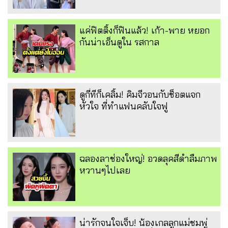
แค่ฟิตติ้งก็ฟินแล้ว! เก้า-พาย หยอก
กันน่าเอ็นดูใน รสกาล
ดูกี่ทีก็เคลิ้ม! คิมจีวอนกับช็อตแจก
หัวใจ ที่ทำแฟนคลับใจฟู
ฉลองลาช่องใหญ่! อวดลุคสีดำลืมภาพ
หวานๆไปเลย
น่ารักจนใจเจ็บ! น้องเกลลูกแม่ชมพู่