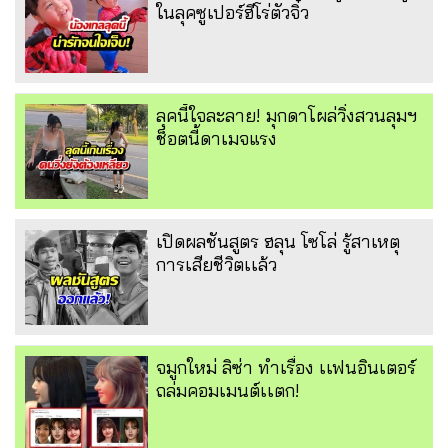
ในลุคซูเปอร์ฮีโร่ตัวจิ๋ว
ลุคนี้ใจละลาย! มุกดาโผล่วิ่งสวนลุมฯ
ช็อตนี้ดาเมจแรง
เปิดผลชันสูตร ฮลุน โซโล่ รู้สาเหตุ
การเสียชีวิตเเล้ว
จมูกใหม่ ลิซ่า ทำเรื่อง เเฟนอินเตอร์
ถล่มคอมเมนต์เเตก!