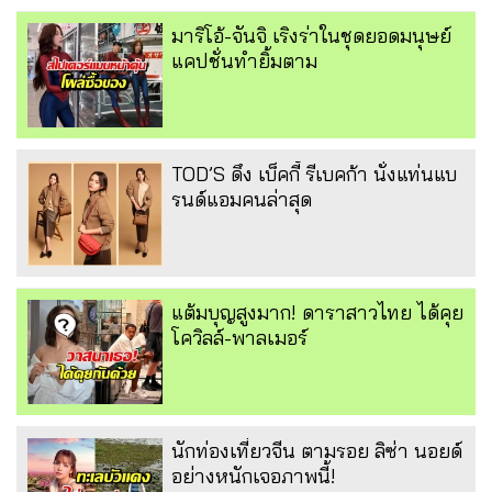
มาริโอ้-จันจิ เริงร่าในชุดยอดมนุษย์
แคปชั่นทำยิ้มตาม
TOD’S ดึง เบ็คกี้ รีเบคก้า นั่งแท่นแบ
รนด์แอมคนล่าสุด
แต้มบุญสูงมาก! ดาราสาวไทย ได้คุย
โควิลล์-พาลเมอร์
นักท่องเที่ยวจีน ตามรอย ลิซ่า นอยด์
อย่างหนักเจอภาพนี้!