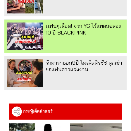
เเฟนๆเดือด! จวก YG ไร้แพลนฉลอง
10 ปี BLACKPINK
รักมาราธอน9ปี ไมเคิลศิรชัช คุกเข่า
ขอแฟนสาวแต่งงาน
กระทู้เด็ดน่าแชร์