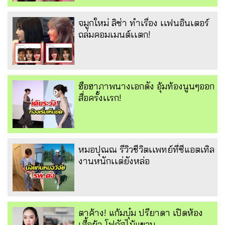
จมูกใหม่ ลิซ่า ทำเรื่อง เเฟนอินเตอร์
ถล่มคอมเมนต์เเตก!
ฮือฮาภาพนางเอกดัง อุ้มท้องนูนๆออก
สื่อครั้งเเรก!
หมอปุณณ รีวิวชีวิตเเพทย์ที่ซีแอตเทิล
งานหนักเเต่ยังหล่อ
ตาค้าง! แก้มบุ๋ม ปรียาดา เปิดห้อง
เสื้อผ้า โฟกัสไม้แขวน