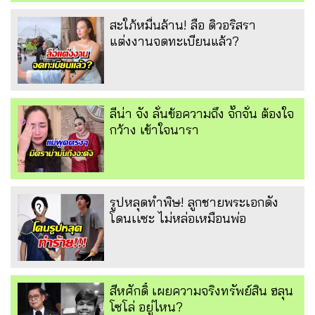
สะใภ้หมื่นล้าน! ลือ ดิวอริสรา
แต่งงานจดทะเบียนแล้ว?
ลีน่า จัง ลั่นข้อความถึง จั๊กจั่น ต้องใจ
กว้าง เข้าใจนารา
รูปหลุดทำพิษ! ลูกชายพระเอกดัง
โดนเเซะ ไม่หล่อเหมือนพ่อ
สีหศักดิ์ เผยความจริงทรัพย์สิน ฮลุน
โซโล่ อยู่ไหน?