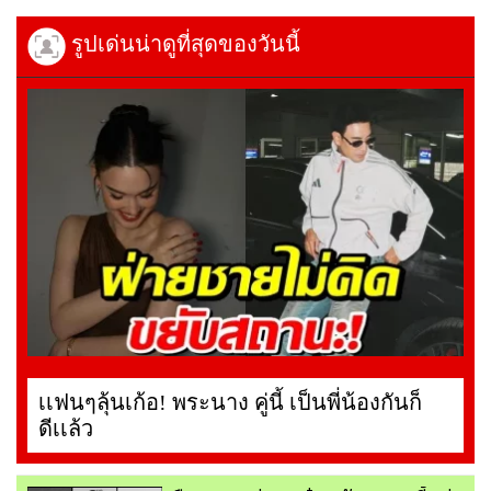
รูปเด่นน่าดูที่สุดของวันนี้
เเฟนๆลุ้นเก้อ! พระนาง คู่นี้ เป็นพี่น้องกันก็
ดีเเล้ว