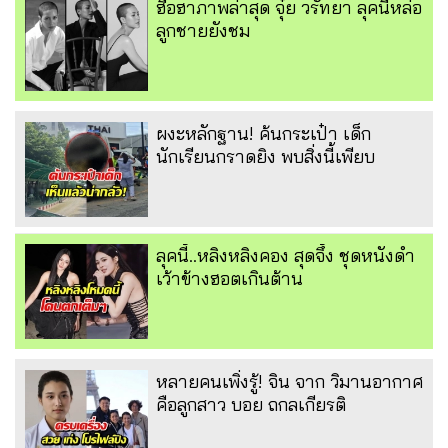
ฮือฮาภาพล่าสุด จุ๋ย วรัทยา ลุคนี้หล่อ
ลูกชายยังชม
ผงะหลักฐาน! ค้นกระเป๋า เด็ก
นักเรียนกราดยิง พบสิ่งนี้เพียบ
ลุคนี้..หลิงหลิงคอง สุดจึ้ง ชุดหนังดำ
เว้าข้างฮอตเกินต้าน
หลายคนเพิ่งรู้! จิน จาก วิมานอากาศ
คือลูกสาว บอย ถกลเกียรติ