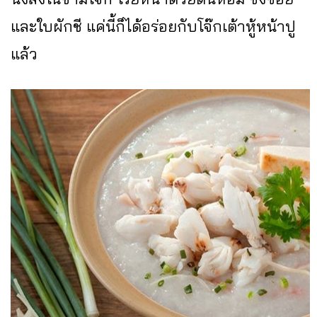
และใบผักชี แค่นี้ก็ได้อร่อยกับโจ๊กเต้าหู้หน้าปู
แล้ว