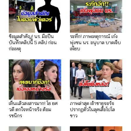
ข้อมูลสำคัญ! นร. มือปืน
ระทึก! ภาพเหตุการณ์ เก๋ง
บันทึกคลิปนี้ 5 คลิป ก่อน
พุ่งชน นร. อนุบาล บาดเจ็บ
ก่อเหตุ
เพียบ
เห็นแล้วสงสารมาก! โย ยศ
ภาพล่าสุด เจ้าชายจอร์จ
วดี ตกใจหน้าจริง ต้อม
ปรากฏตัวในลุคเสื้อโปโล
รชนีกร
ขาว