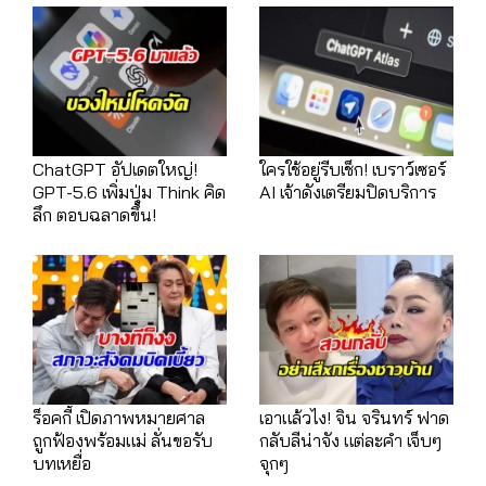
ChatGPT อัปเดตใหญ่!
ใครใช้อยู่รีบเช็ก! เบราว์เซอร์
GPT-5.6 เพิ่มปุ่ม Think คิด
AI เจ้าดังเตรียมปิดบริการ
ลึก ตอบฉลาดขึ้น!
ร็อคกี้ เปิดภาพหมายศาล
เอาแล้วไง! จิน จรินทร์ ฟาด
ถูกฟ้องพร้อมแม่ ลั่นขอรับ
กลับลีน่าจัง แต่ละคำ เจ็บๆ
บทเหยื่อ
จุกๆ