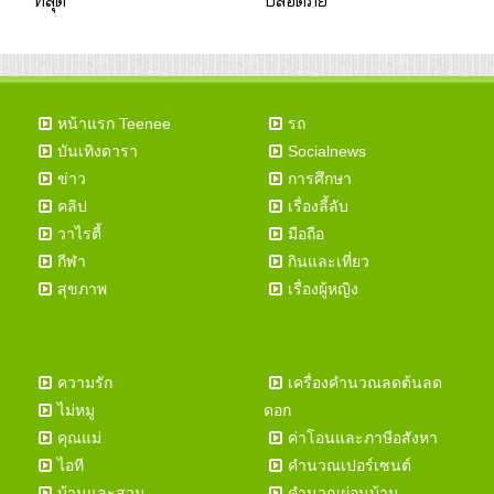
หน้าแรก Teenee
รถ
บันเทิงดารา
Socialnews
ข่าว
การศึกษา
คลิป
เรื่องลี้ลับ
วาไรตี้
มือถือ
กีฬา
กินและเที่ยว
สุขภาพ
เรื่องผู้หญิง
ความรัก
เครื่องคำนวณลดต้นลด
ไม่หมู
ดอก
คุณแม่
ค่าโอนและภาษีอสังหา
ไอที
คำนวณเปอร์เซนต์
บ้านและสวน
คำนวณผ่อนบ้าน