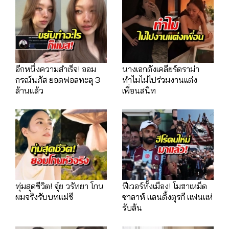
อีกหนึ่งความสำเร็จ! ออม
นางเอกดังเคลียร์ดราม่า
กรณ์นภัส ยอดฟอลทะลุ 3
ทำไมไม่ไปร่วมงานเเต่ง
ล้านแล้ว
เพื่อนสนิท
ทุ่มสุดชีวิต! จุ๋ย วรัทยา โกน
ฟีเวอร์ทั้งเมือง! โมฮาเหม็ด
ผมจริงรับบทแม่ชี
ซาลาห์ แลนดิ้งตุรกี แฟนแห่
รับล้น