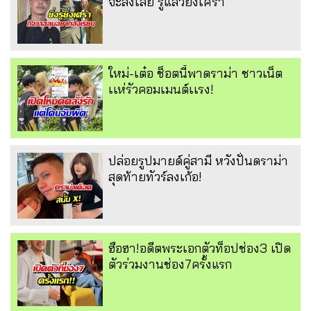
จะส่งเสีย รู้แล้วยิ่งเศร้า
ใหม่-เต๋อ ช็อตนี้พาดราม่า ชาวเน็ต
เเห่รัวคอมเมนต์เเรง!
ปล่อยรูปมายด์คู่สามี หวังปั่นดราม่า
สุดท้ายทัวร์ลงเก้อ!
ฮือฮา!อดีตพระเอกตัวท็อปช่อง3 เปิด
ตัวร่วมงานช่อง7ครั้งแรก