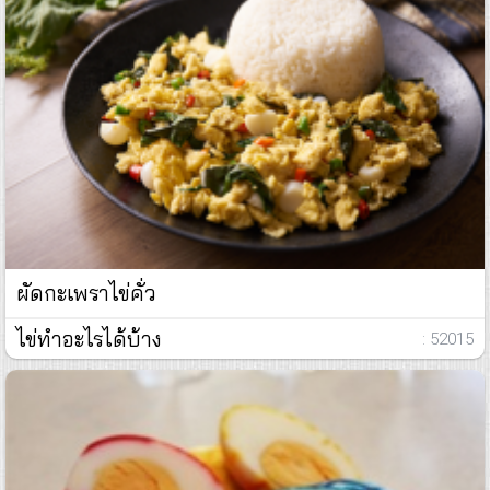
ผัดกะเพราไข่คั่ว
ไข่ทำอะไรได้บ้าง
: 52015