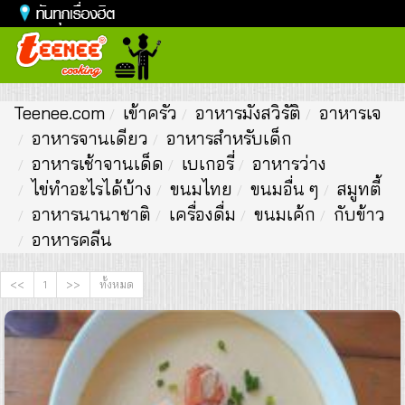
Toggl
naviga
Teenee.com
เข้าครัว
อาหารมังสวิรัติ
อาหารเจ
อาหารจานเดียว
อาหารสำหรับเด็ก
อาหารเช้าจานเด็ด
เบเกอรี่
อาหารว่าง
ไข่ทำอะไรได้บ้าง
ขนมไทย
ขนมอื่น ๆ
สมูทตี้
อาหารนานาชาติ
เครื่องดื่ม
ขนมเค้ก
กับข้าว
อาหารคลีน
<<
1
>>
ทั้งหมด