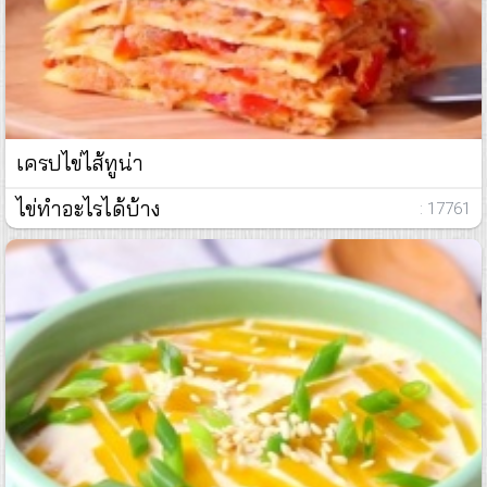
เครปไข่ไส้ทูน่า
ไข่ทำอะไรได้บ้าง
: 17761