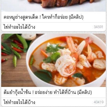
คอหมูย่างสูตรเด็ด ! ใครทำก็อร่อย (มีคลิป)
ไข่ทำอะไรได้บ้าง
: 34591
ต้มยำกุ้งน้ำข้น ! อร่อยง่าย ทำได้ที่บ้าน (มีคลิป)
ไข่ทำอะไรได้บ้าง
: 40419