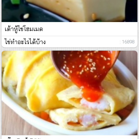
เต้าหู้ไข่โฮมเมด
ไข่ทำอะไรได้บ้าง
: 16898