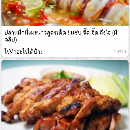
ปลาหมึกนึ่งมะนาวสูตรเด็ด ! เเซ่บ ซี๊ด จี๊ด ถึงใจ (มี
คลิป)
ไข่ทำอะไรได้บ้าง
: 29910