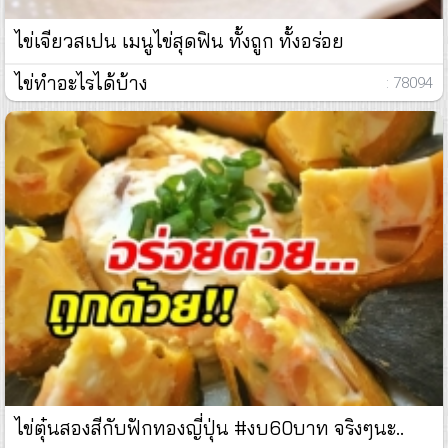
ไข่เจียวสเปน เมนูไข่สุดฟิน ทั้งถูก ทั้งอร่อย
ไข่ทำอะไรได้บ้าง
: 78094
ไข่ตุ๋นสองสีกับฟักทองญี่ปุ่น #งบ60บาท จริงๆนะ..