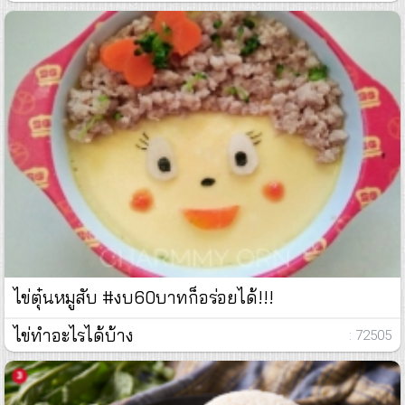
ไข่ตุ๋นหมูสับ #งบ60บาทก็อร่อยได้!!!
ไข่ทำอะไรได้บ้าง
: 72505