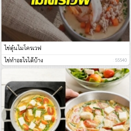
ไข่ตุ๋นไมโครเวฟ
ไข่ทำอะไรได้บ้าง
: 55540